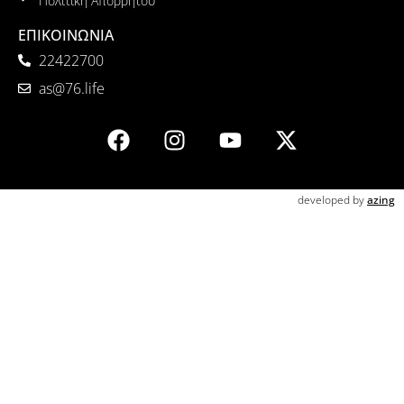
Πολιτική Απορρήτου
ΕΠΙΚΟΙΝΩΝΙΑ
22422700
as@76.life
developed by
azing