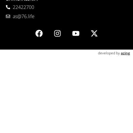
22422700
as@76.life
developed by
azing