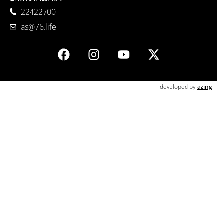
22422700
as@76.life
developed by
azing