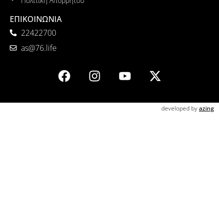
Πολιτική Απορρήτου
ΕΠΙΚΟΙΝΩΝΙΑ
22422700
as@76.life
developed by
azing