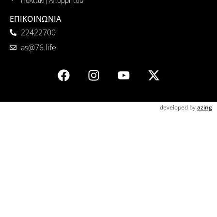
Πολιτική Απορρήτου
ΕΠΙΚΟΙΝΩΝΙΑ
22422700
as@76.life
developed by
azing