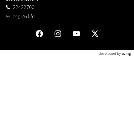
22422700
as@76.life
developed by
azing