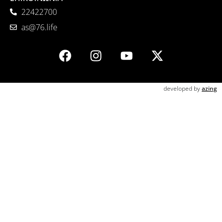
22422700
as@76.life
developed by
azing