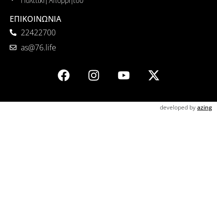
Πολιτική Απορρήτου
ΕΠΙΚΟΙΝΩΝΙΑ
22422700
as@76.life
developed by
azing