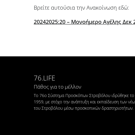
Βρείτε αυτούσια την Ανακοίνωση εδώ:
20242025:20 – Μονοήμερο Αγέλης Δεκ 
76.LIFE
Πάθος για το μέλλον
Το 76ο Σύστημα Προσκόπων Στροβόλου ιδρύθηκε το
1959, με στόχο την ανάπτυξη και εκπαίδευση των νέ
του Στροβόλου μέσω προσκοπικών δραστηριοτήτων.