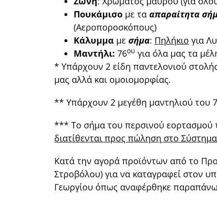
Ζώνη
: Χρώματος μαύρου (για όλου
Πουκάμισο
με τα
απαραίτητα σή
(Αεροποροσκόπους)
Κάλυμμα
με
σήμα
:
Πηλήκιο
για Λ
ου
Μαντήλι:
76
για όλα μας τα μέλ
* Υπάρχουν 2 είδη παντελονιού στολής
μας αλλά και ομοιομορφίας.
** Υπάρχουν 2 μεγέθη μαντηλιού του 
*** Το σήμα του περσινού εορτασμού τ
διατίθενται προς πώληση στο Σύστημα
Κατά την αγορά προϊόντων από το Προ
Στροβόλου) για να καταγραφεί στον υπ
Γεωργίου όπως αναφέρθηκε παραπάνω