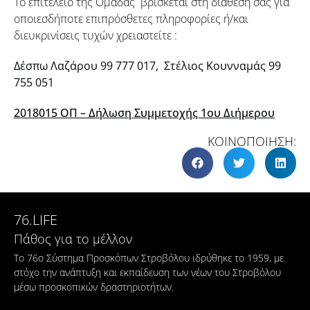
Το επιτελείο της Ομάδας βρίσκεται στη διάθεση σας για
οποιεσδήποτε επιπρόσθετες πληροφορίες ή/και
διευκρινίσεις τυχών χρειαστείτε :
Δέσπω Λαζάρου 99 777 017, Στέλιος Κουνναμάς 99
755 051
2018015 ΟΠ – Δήλωση Συμμετοχής 1ου Διήμερου
ΚΟΙΝΟΠΟΙΗΣΗ:
76.LIFE
Πάθος για το μέλλον
Το 76ο Σύστημα Προσκόπων Στροβόλου ιδρύθηκε το 1959, με
στόχο την ανάπτυξη και εκπαίδευση των νέων του Στροβόλου
μέσω προσκοπικών δραστηριοτήτων.