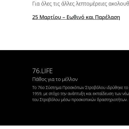
Για όλες τις άλλες λεπτομέρειες ακολου
25 Μαρτίου – Εωθινό και Παρέλαση
76.LIFE
Πάθος για το μέλλον
Το 76ο Σύστημα Προσκόπων Στροβόλου ιδρύθηκε το
1959, με στόχο την ανάπτυξη και εκπαίδευση των νέ
του Στροβόλου μέσω προσκοπικών δραστηριοτήτων.