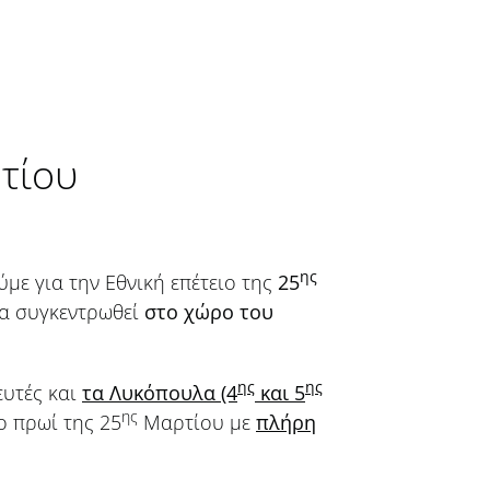
τίου
ης
ε για την Εθνική επέτειο της
25
α συγκεντρωθεί
στο χώρο του
ης
ης
ευτές και
τα Λυκόπουλα (4
και 5
ης
ο πρωί της 25
Μαρτίου με
πλήρη