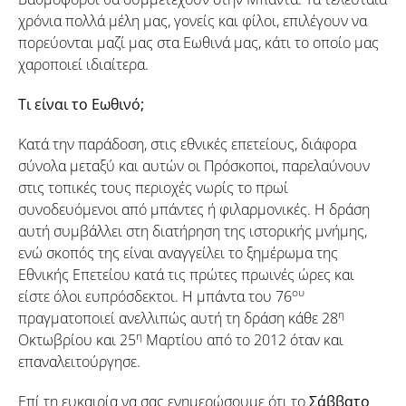
χρόνια πολλά μέλη μας, γονείς και φίλοι, επιλέγουν να
πορεύονται μαζί μας στα Εωθινά μας, κάτι το οποίο μας
χαροποιεί ιδιαίτερα.
Τι είναι το Εωθινό;
Κατά την παράδοση, στις εθνικές επετείους, διάφορα
σύνολα μεταξύ και αυτών οι Πρόσκοποι, παρελαύνουν
στις τοπικές τους περιοχές νωρίς το πρωί
συνοδευόμενοι από μπάντες ή φιλαρμονικές. Η δράση
αυτή συμβάλλει στη διατήρηση της ιστορικής μνήμης,
ενώ σκοπός της είναι αναγγείλει το ξημέρωμα της
Εθνικής Επετείου κατά τις πρώτες πρωινές ώρες και
ου
είστε όλοι ευπρόσδεκτοι. Η μπάντα του 76
η
πραγματοποιεί ανελλιπώς αυτή τη δράση κάθε 28
η
Οκτωβρίου και 25
Μαρτίου από το 2012 όταν και
επαναλειτούργησε.
Επί τη ευκαιρία να σας ενημερώσουμε ότι το
Σάββατο