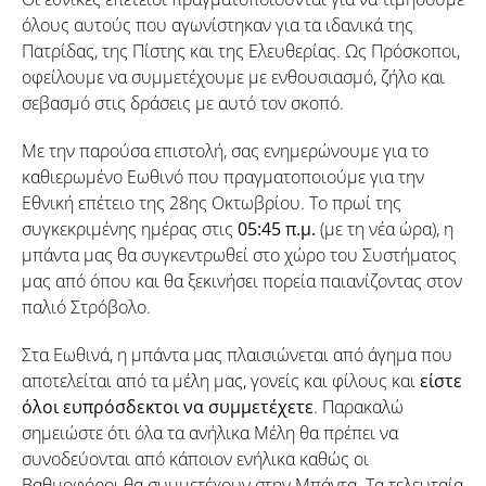
όλους αυτούς που αγωνίστηκαν για τα ιδανικά της
Πατρίδας, της Πίστης και της Ελευθερίας. Ως Πρόσκοποι,
οφείλουμε να συμμετέχουμε με ενθουσιασμό, ζήλο και
σεβασμό στις δράσεις με αυτό τον σκοπό.
Με την παρούσα επιστολή, σας ενημερώνουμε για το
καθιερωμένο Εωθινό που πραγματοποιούμε για την
Εθνική επέτειο της 28ης Οκτωβρίου. Το πρωί της
συγκεκριμένης ημέρας στις
05:45 π.μ.
(με τη νέα ώρα), η
μπάντα μας θα συγκεντρωθεί στο χώρο του Συστήματος
μας από όπου και θα ξεκινήσει πορεία παιανίζοντας στον
παλιό Στρόβολο.
Στα Εωθινά, η μπάντα μας πλαισιώνεται από άγημα που
αποτελείται από τα μέλη μας, γονείς και φίλους και
είστε
όλοι ευπρόσδεκτοι να συμμετέχετε
. Παρακαλώ
σημειώστε ότι όλα τα ανήλικα Μέλη θα πρέπει να
συνοδεύονται από κάποιον ενήλικα καθώς οι
Βαθμοφόροι θα συμμετέχουν στην Μπάντα. Τα τελευταία