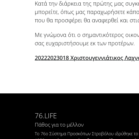
Κατά την διάρκεια της πρώτης μας συγ
μπορείτε, όπως μας παραχωρήσετε κάπο
που θα προσφέρει θα αναφερθεί και στις
Με γνώμονα ότι ο σημαντικότερος οικον
σας ευχαριστήσουμε εκ των προτέρων.
20222023018 Χριστουγεννιάτικος Λαχ
76.LIFE
Πάθος για το μέλλον
Το 76ο Σύστημα Προσκόπων Στροβόλου ιδρύθηκε το