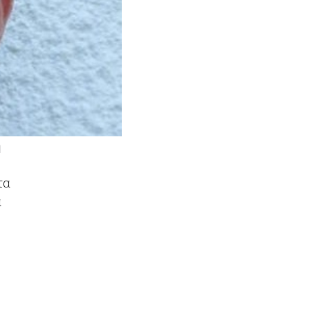
η
τα
α