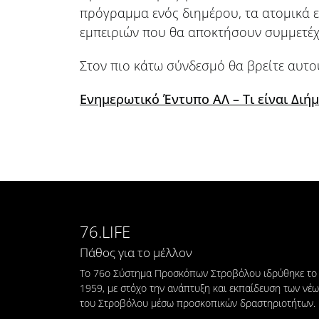
πρόγραμμα ενός διημέρου, τα ατομικά εφ
εμπειριών που θα αποκτήσουν συμμετέχ
Στον πιο κάτω σύνδεσμό θα βρείτε αυτο
Ενημερωτικό Έντυπο ΑΛ – Τι είναι Διήμ
76.LIFE
Πάθος για το μέλλον
Το 76ο Σύστημα Προσκόπων Στροβόλου ιδρύθηκε το
1959, με στόχο την ανάπτυξη και εκπαίδευση των νέ
του Στροβόλου μέσω προσκοπικών δραστηριοτήτων.