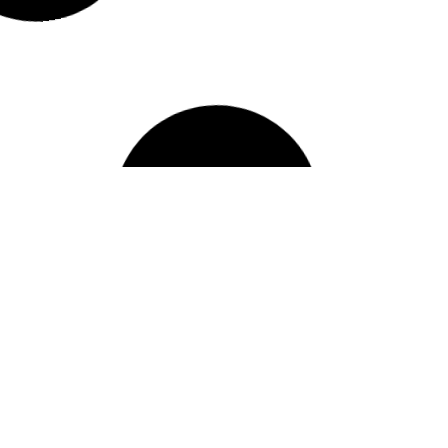
ιήμερο 76ης Κοινότητας Ανιχνευτών
ΔΑΙΔΑΛΟΣ” | Πλατανιστάσα 13-14/12
9/12/2025
ιδική Συγκέντρωση Κοινωνικής
ροσφοράς της 76ης Ο.Π., 13 Δεκεμβρίου
025