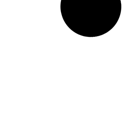
10/01 ΠΡΩΤΗ ΣΥΓΚΕΝΤΡΩΣΗ 2026 & ΚΟΠ
ΒΑΣΙΛΟΠΙΤΑΣ
13/12/2025
13/12 | Ειδικές Συγκεντρώσεις ΟΠ & ΑΛ